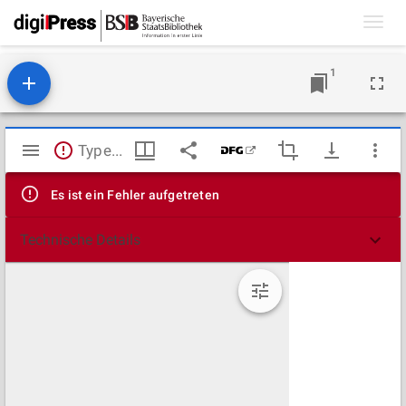
Toggl
navig
1
Mirador
TypeError: Failed to fetch
Viewer
Es ist ein Fehler aufgetreten
Technische Details