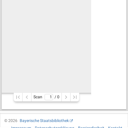
Scan
/ 
0
©
2026
Bayerische Staatsbibliothek
Impressum
Datenschutzerklärung
Barrierefreiheit
Kontakt