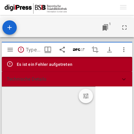
Toggl
navig
1
Mirador
TypeError: Failed to fetch
Viewer
Es ist ein Fehler aufgetreten
Technische Details