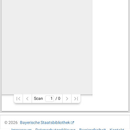
Scan
/ 
0
©
2026
Bayerische Staatsbibliothek
Impressum
Datenschutzerklärung
Barrierefreiheit
Kontakt