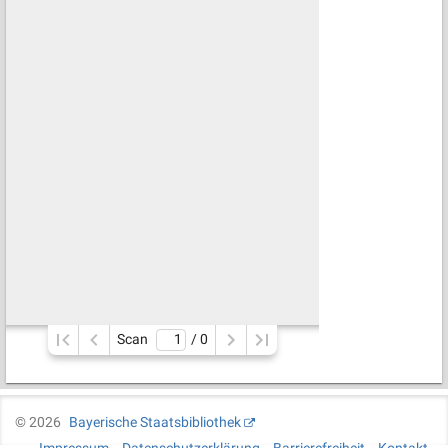
Scan
/ 
0
©
2026
Bayerische Staatsbibliothek
Impressum
Datenschutzerklärung
Barrierefreiheit
Kontakt