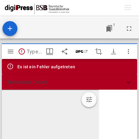
Toggl
navig
1
Mirador
TypeError: Failed to fetch
Viewer
Es ist ein Fehler aufgetreten
Technische Details