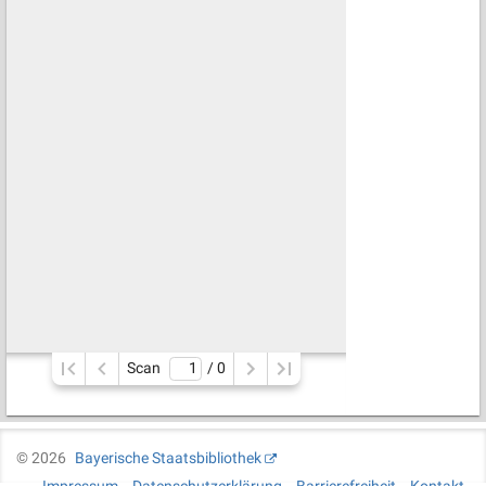
Scan
/ 
0
©
2026
Bayerische Staatsbibliothek
Impressum
Datenschutzerklärung
Barrierefreiheit
Kontakt