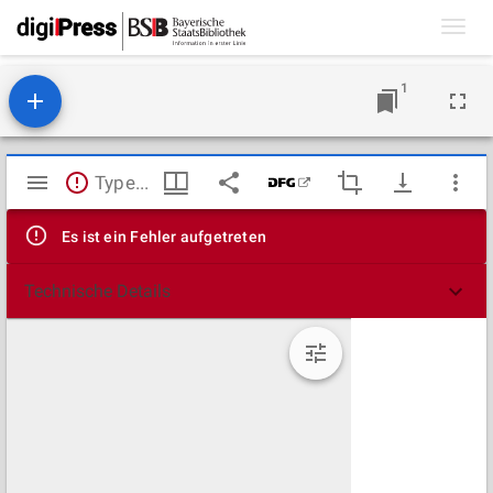
Toggl
navig
1
Mirador
TypeError: Failed to fetch
Viewer
Es ist ein Fehler aufgetreten
Technische Details