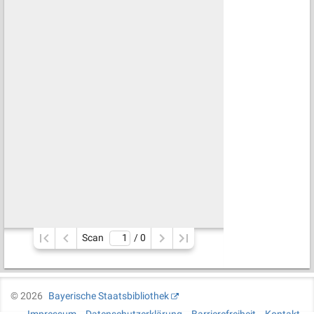
Scan
/ 
0
©
2026
Bayerische Staatsbibliothek
Impressum
Datenschutzerklärung
Barrierefreiheit
Kontakt