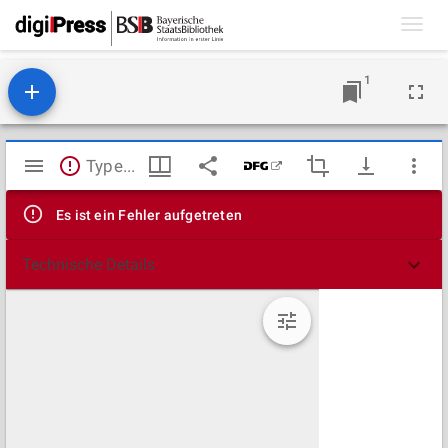
Toggl
navig
1
Mirador
TypeError: Failed to fetch
Viewer
Es ist ein Fehler aufgetreten
Technische Details