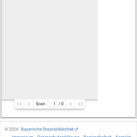
Scan
/ 
0
©
2026
Bayerische Staatsbibliothek
Impressum
Datenschutzerklärung
Barrierefreiheit
Kontakt