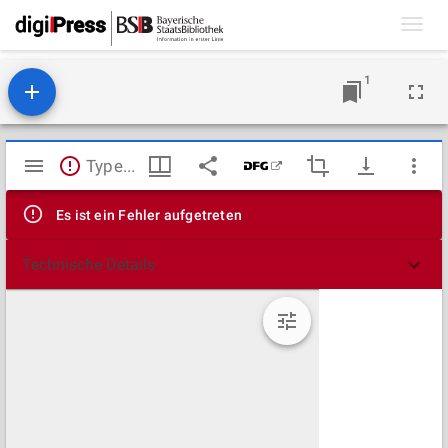
Toggl
navig
1
Mirador
TypeError: Failed to fetch
Viewer
Es ist ein Fehler aufgetreten
Technische Details