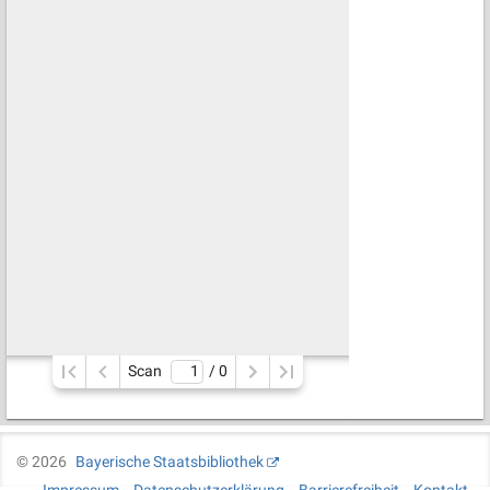
Scan
/ 
0
©
2026
Bayerische Staatsbibliothek
Impressum
Datenschutzerklärung
Barrierefreiheit
Kontakt