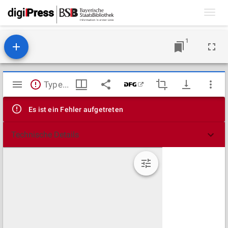
Toggl
navig
1
Mirador
TypeError: Failed to fetch
Viewer
Es ist ein Fehler aufgetreten
Technische Details