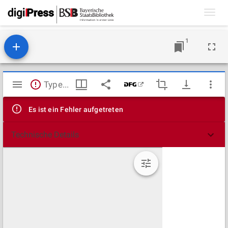
Toggl
navig
1
Mirador
TypeError: Failed to fetch
Viewer
Es ist ein Fehler aufgetreten
Technische Details