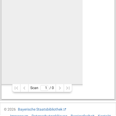
Scan
/ 
0
©
2026
Bayerische Staatsbibliothek
Impressum
Datenschutzerklärung
Barrierefreiheit
Kontakt