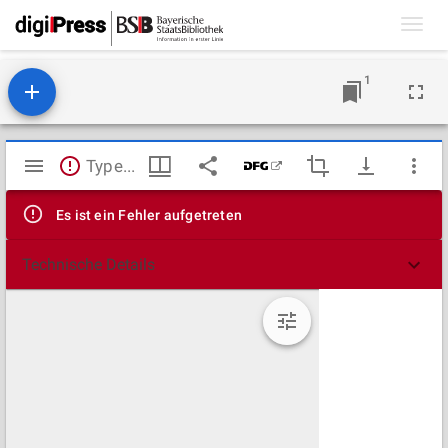
Toggl
navig
1
Mirador
TypeError: Failed to fetch
Viewer
Es ist ein Fehler aufgetreten
Technische Details