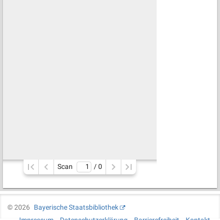
Scan
/ 
0
©
2026
Bayerische Staatsbibliothek
Impressum
Datenschutzerklärung
Barrierefreiheit
Kontakt