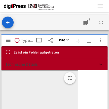
Toggl
navig
1
Mirador
TypeError: Failed to fetch
Viewer
Es ist ein Fehler aufgetreten
Technische Details