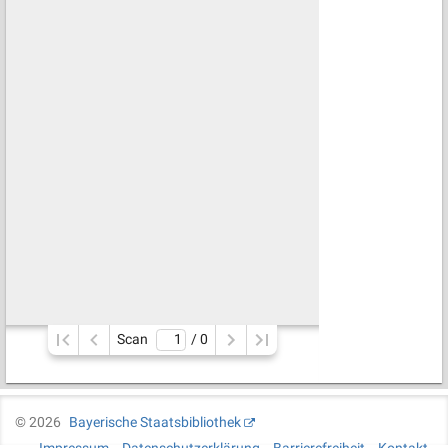
Scan
/ 
0
©
2026
Bayerische Staatsbibliothek
Impressum
Datenschutzerklärung
Barrierefreiheit
Kontakt