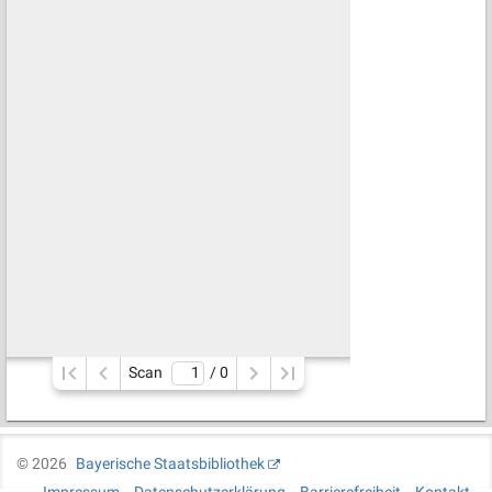
Scan
/ 
0
©
2026
Bayerische Staatsbibliothek
Impressum
Datenschutzerklärung
Barrierefreiheit
Kontakt