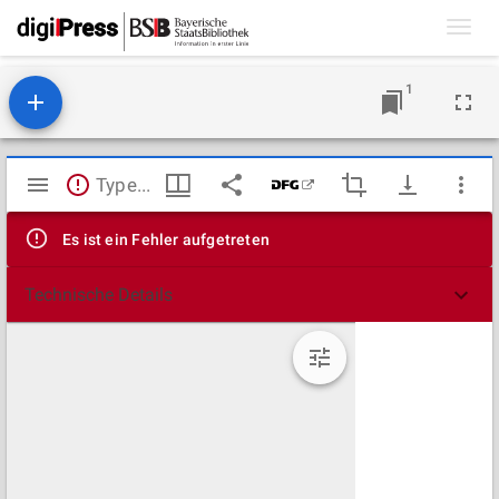
Toggl
navig
1
Mirador
TypeError: Failed to fetch
Viewer
Es ist ein Fehler aufgetreten
Technische Details