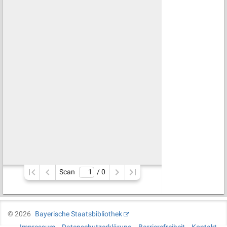
Scan
/ 
0
©
2026
Bayerische Staatsbibliothek
Impressum
Datenschutzerklärung
Barrierefreiheit
Kontakt