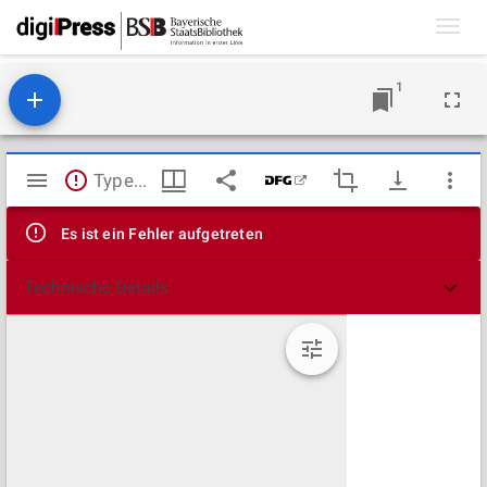
Toggl
navig
1
Mirador
TypeError: Failed to fetch
Viewer
Es ist ein Fehler aufgetreten
Technische Details