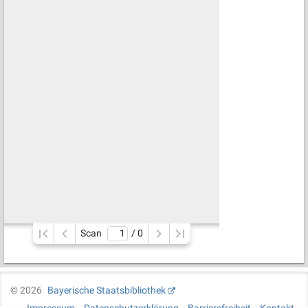
Scan
/ 
0
©
2026
Bayerische Staatsbibliothek
Impressum
Datenschutzerklärung
Barrierefreiheit
Kontakt