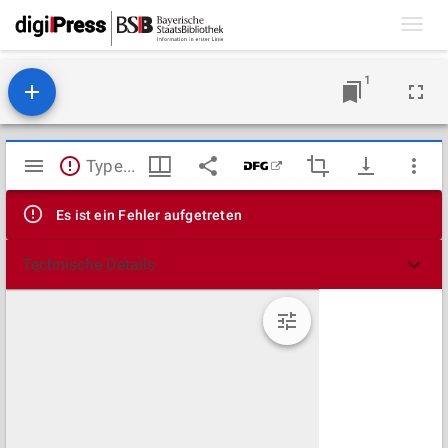
Toggl
navig
1
Mirador
TypeError: Failed to fetch
Viewer
Es ist ein Fehler aufgetreten
Technische Details