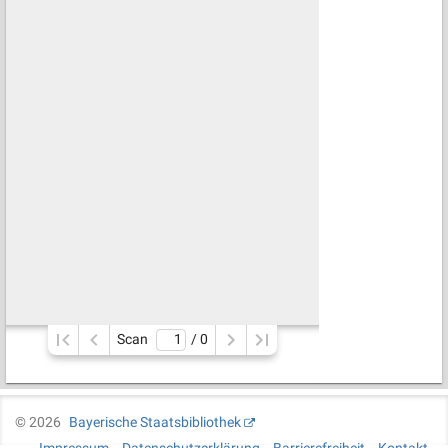
Scan
/ 
0
©
2026
Bayerische Staatsbibliothek
Impressum
Datenschutzerklärung
Barrierefreiheit
Kontakt