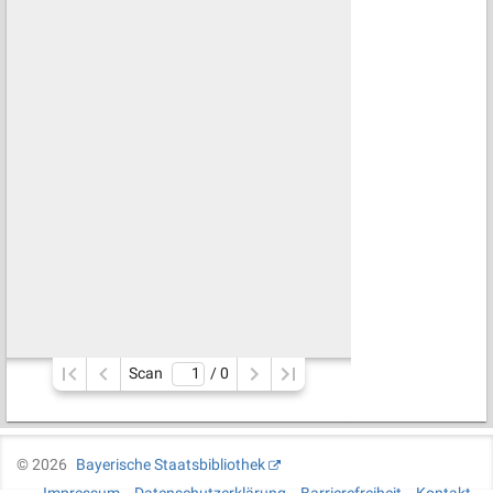
Scan
/ 
0
©
2026
Bayerische Staatsbibliothek
Impressum
Datenschutzerklärung
Barrierefreiheit
Kontakt