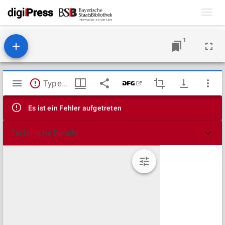
Toggl
navig
1
Mirador
TypeError: Failed to fetch
Viewer
Es ist ein Fehler aufgetreten
Technische Details