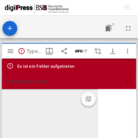
Toggl
navig
1
Mirador
TypeError: Failed to fetch
Viewer
Es ist ein Fehler aufgetreten
Technische Details