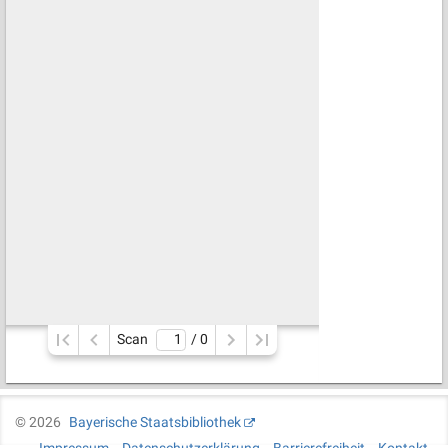
Scan
/ 
0
©
2026
Bayerische Staatsbibliothek
Impressum
Datenschutzerklärung
Barrierefreiheit
Kontakt