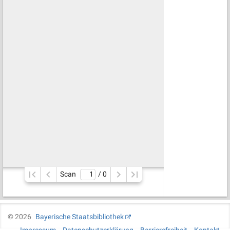
Scan
/ 
0
©
2026
Bayerische Staatsbibliothek
Impressum
Datenschutzerklärung
Barrierefreiheit
Kontakt