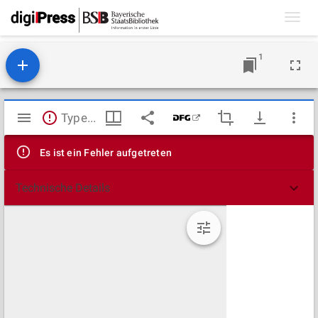
Toggl
navig
1
Mirador
TypeError: Failed to fetch
Viewer
Es ist ein Fehler aufgetreten
Technische Details