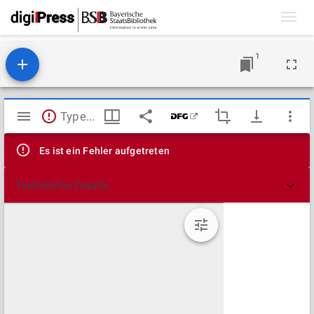
Toggl
navig
1
Mirador
TypeError: Failed to fetch
Viewer
Es ist ein Fehler aufgetreten
Technische Details