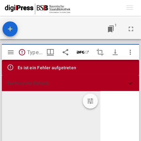
Toggl
navig
1
Mirador
TypeError: Failed to fetch
Viewer
Es ist ein Fehler aufgetreten
Technische Details