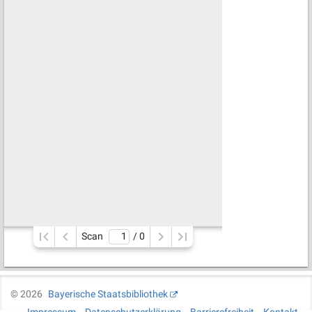
Scan
/ 
0
©
2026
Bayerische Staatsbibliothek
Impressum
Datenschutzerklärung
Barrierefreiheit
Kontakt