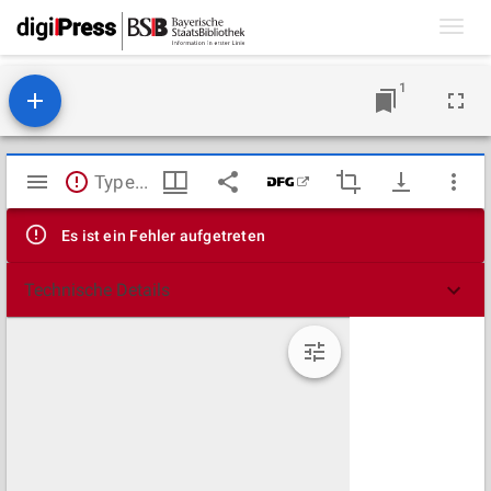
Toggl
navig
1
Mirador
TypeError: Failed to fetch
Viewer
Es ist ein Fehler aufgetreten
Technische Details