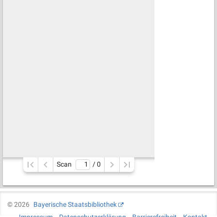
Scan
/ 
0
©
2026
Bayerische Staatsbibliothek
Impressum
Datenschutzerklärung
Barrierefreiheit
Kontakt