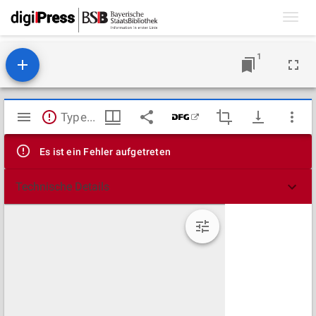
Toggl
navig
1
Mirador
TypeError: Failed to fetch
Viewer
Es ist ein Fehler aufgetreten
Technische Details