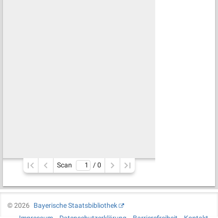
Scan
/ 
0
©
2026
Bayerische Staatsbibliothek
Impressum
Datenschutzerklärung
Barrierefreiheit
Kontakt