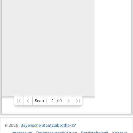
Scan
/ 
0
©
2026
Bayerische Staatsbibliothek
Impressum
Datenschutzerklärung
Barrierefreiheit
Kontakt