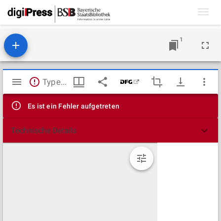
Toggl
navig
1
Mirador
TypeError: Failed to fetch
Viewer
Es ist ein Fehler aufgetreten
Technische Details