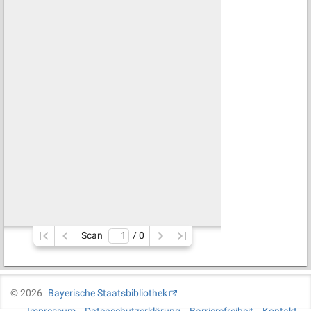
Scan
/ 
0
©
2026
Bayerische Staatsbibliothek
Impressum
Datenschutzerklärung
Barrierefreiheit
Kontakt