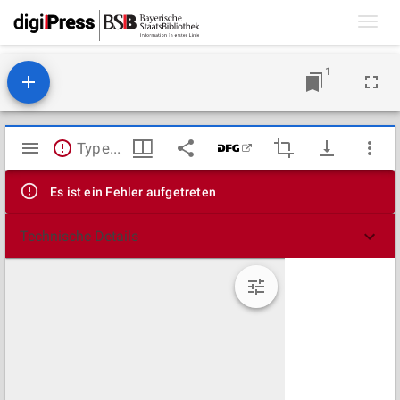
Toggl
navig
1
Mirador
TypeError: Failed to fetch
Viewer
Es ist ein Fehler aufgetreten
Technische Details