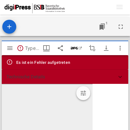
Toggl
navig
1
Mirador
TypeError: Failed to fetch
Viewer
Es ist ein Fehler aufgetreten
Technische Details