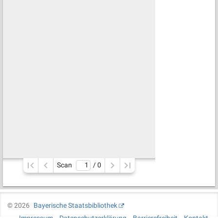
Scan
/ 
0
©
2026
Bayerische Staatsbibliothek
Impressum
Datenschutzerklärung
Barrierefreiheit
Kontakt