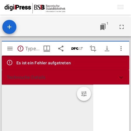
Toggl
navig
1
Mirador
TypeError: Failed to fetch
Viewer
Es ist ein Fehler aufgetreten
Technische Details