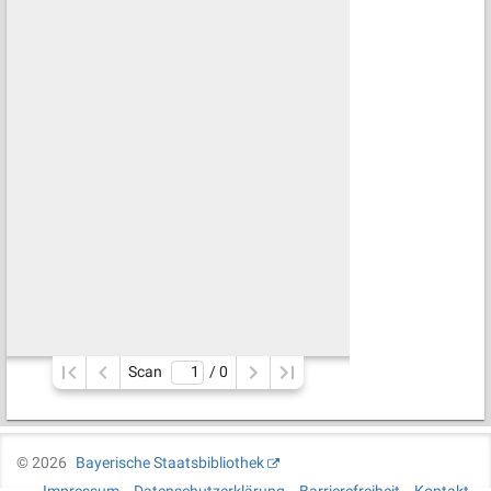
Scan
/ 
0
©
2026
Bayerische Staatsbibliothek
Impressum
Datenschutzerklärung
Barrierefreiheit
Kontakt