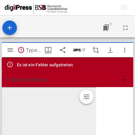
Toggl
navig
1
Mirador
TypeError: Failed to fetch
Viewer
Es ist ein Fehler aufgetreten
Technische Details