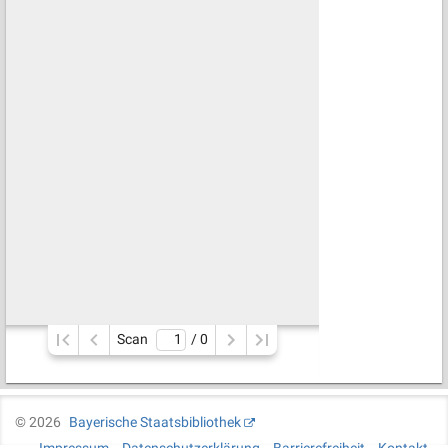
Scan
/ 
0
©
2026
Bayerische Staatsbibliothek
Impressum
Datenschutzerklärung
Barrierefreiheit
Kontakt