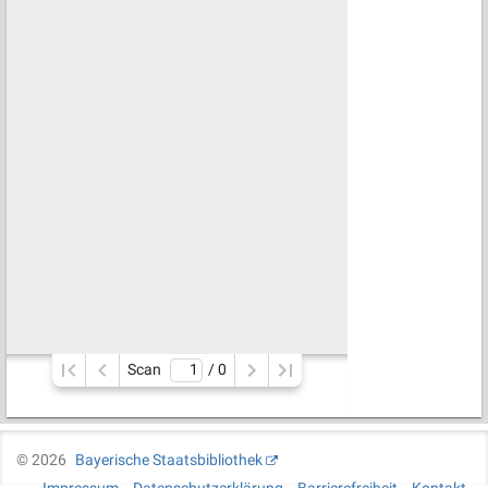
Scan
/ 
0
©
2026
Bayerische Staatsbibliothek
Impressum
Datenschutzerklärung
Barrierefreiheit
Kontakt