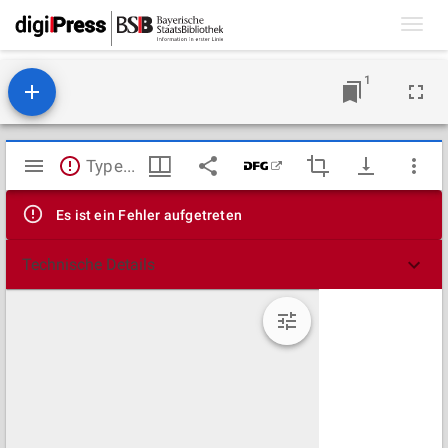
Toggl
navig
1
Mirador
TypeError: Failed to fetch
Viewer
Es ist ein Fehler aufgetreten
Technische Details