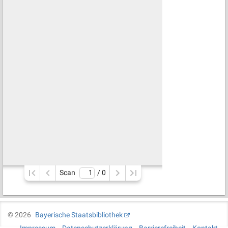
Scan
/ 
0
©
2026
Bayerische Staatsbibliothek
Impressum
Datenschutzerklärung
Barrierefreiheit
Kontakt