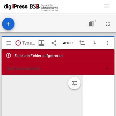
Toggl
navig
1
Mirador
TypeError: Failed to fetch
Viewer
Es ist ein Fehler aufgetreten
Technische Details