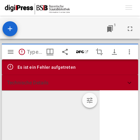
Toggl
navig
1
Mirador
TypeError: Failed to fetch
Viewer
Es ist ein Fehler aufgetreten
Technische Details