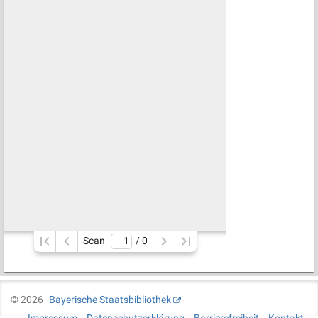
Scan
/ 
0
©
2026
Bayerische Staatsbibliothek
Impressum
Datenschutzerklärung
Barrierefreiheit
Kontakt