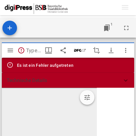
Toggl
navig
1
Mirador
TypeError: Failed to fetch
Viewer
Es ist ein Fehler aufgetreten
Technische Details