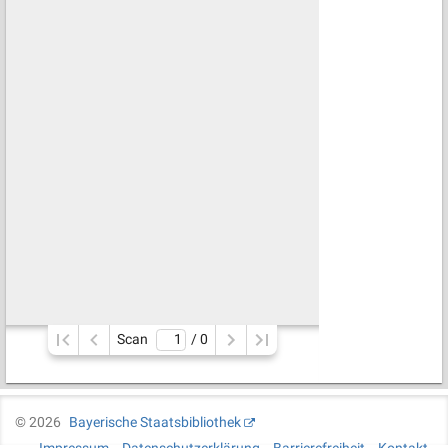
Scan
/ 
0
©
2026
Bayerische Staatsbibliothek
Impressum
Datenschutzerklärung
Barrierefreiheit
Kontakt