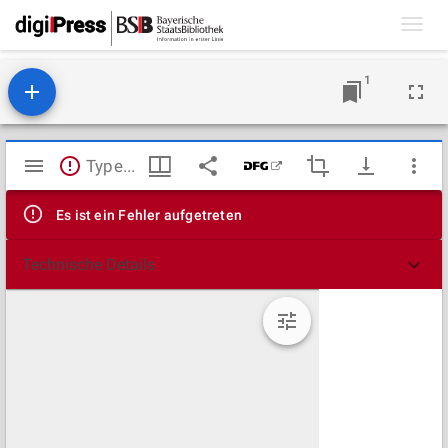
Toggl
navig
1
Mirador
TypeError: Failed to fetch
Viewer
Es ist ein Fehler aufgetreten
Technische Details