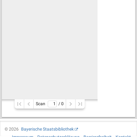
Scan
/ 
0
©
2026
Bayerische Staatsbibliothek
Impressum
Datenschutzerklärung
Barrierefreiheit
Kontakt