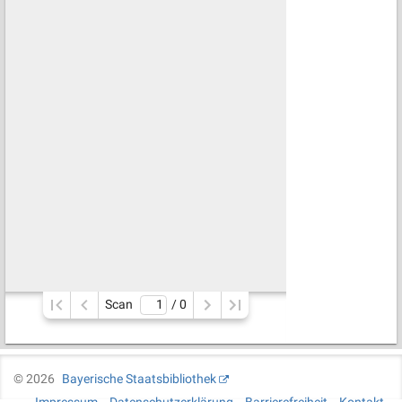
Scan
/ 
0
©
2026
Bayerische Staatsbibliothek
Impressum
Datenschutzerklärung
Barrierefreiheit
Kontakt