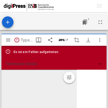
Toggl
navig
1
Mirador
TypeError: Failed to fetch
Viewer
Es ist ein Fehler aufgetreten
Technische Details