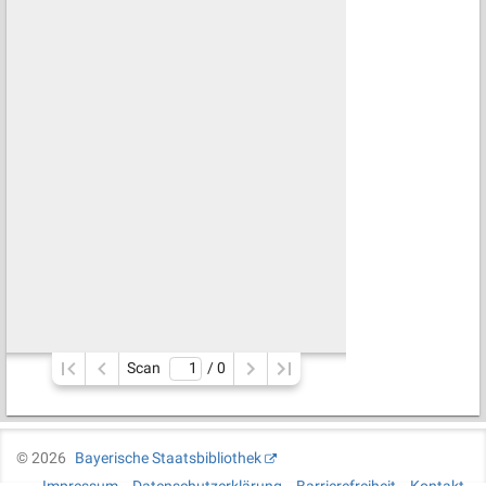
Scan
/ 
0
©
2026
Bayerische Staatsbibliothek
Impressum
Datenschutzerklärung
Barrierefreiheit
Kontakt