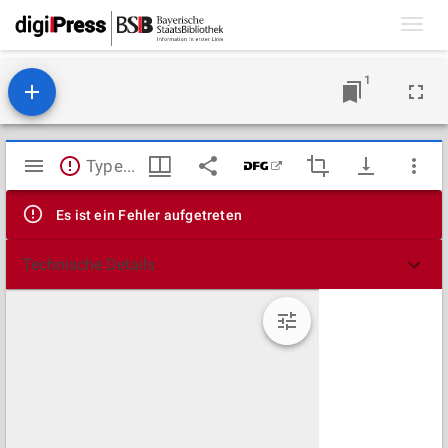
Toggl
navig
1
Mirador
TypeError: Failed to fetch
Viewer
Es ist ein Fehler aufgetreten
Technische Details