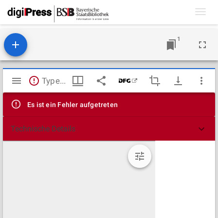
Toggl
navig
1
Mirador
TypeError: Failed to fetch
Viewer
Es ist ein Fehler aufgetreten
Technische Details