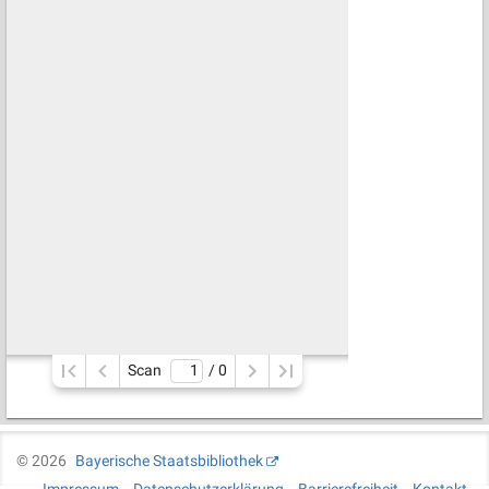
Scan
/ 
0
©
2026
Bayerische Staatsbibliothek
Impressum
Datenschutzerklärung
Barrierefreiheit
Kontakt