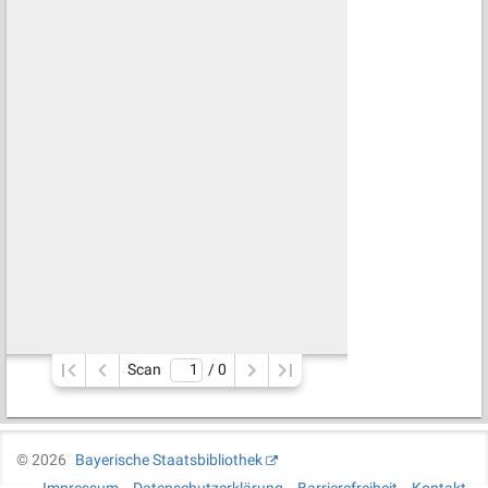
Scan
/ 
0
©
2026
Bayerische Staatsbibliothek
Impressum
Datenschutzerklärung
Barrierefreiheit
Kontakt