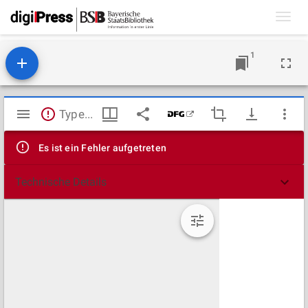
Toggl
navig
1
Mirador
TypeError: Failed to fetch
Viewer
Es ist ein Fehler aufgetreten
Technische Details