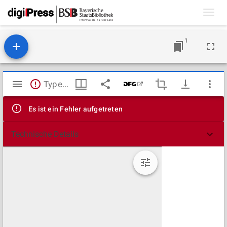
Toggl
navig
1
Mirador
TypeError: Failed to fetch
Viewer
Es ist ein Fehler aufgetreten
Technische Details