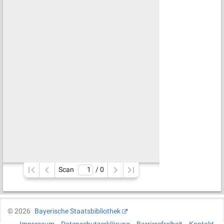
Scan
/ 
0
©
2026
Bayerische Staatsbibliothek
Impressum
Datenschutzerklärung
Barrierefreiheit
Kontakt