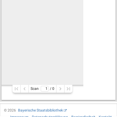
Scan
/ 
0
©
2026
Bayerische Staatsbibliothek
Impressum
Datenschutzerklärung
Barrierefreiheit
Kontakt