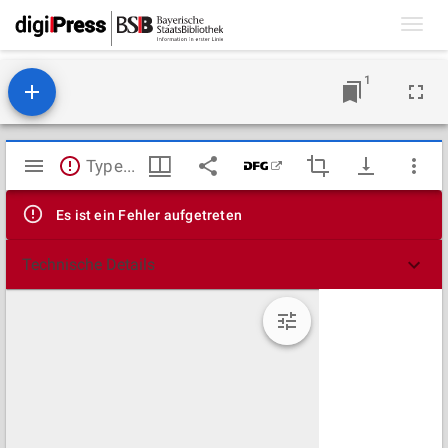
Toggl
navig
1
Mirador
TypeError: Failed to fetch
Viewer
Es ist ein Fehler aufgetreten
Technische Details