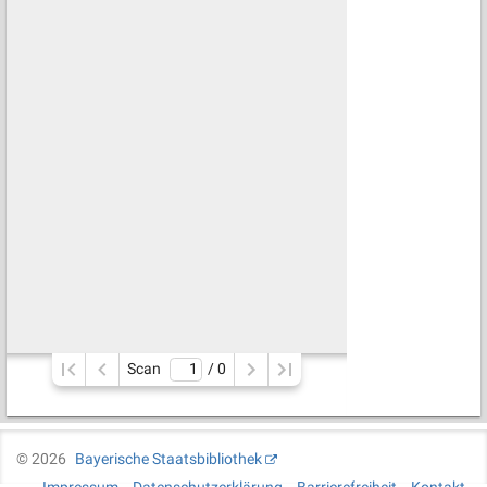
Scan
/ 
0
©
2026
Bayerische Staatsbibliothek
Impressum
Datenschutzerklärung
Barrierefreiheit
Kontakt