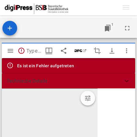
Toggl
navig
1
Mirador
TypeError: Failed to fetch
Viewer
Es ist ein Fehler aufgetreten
Technische Details