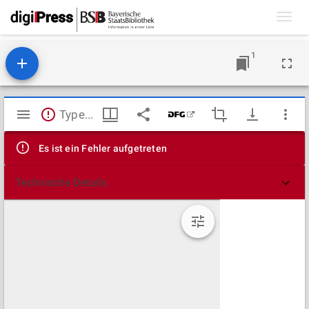
Toggl
navig
1
Mirador
TypeError: Failed to fetch
Viewer
Es ist ein Fehler aufgetreten
Technische Details