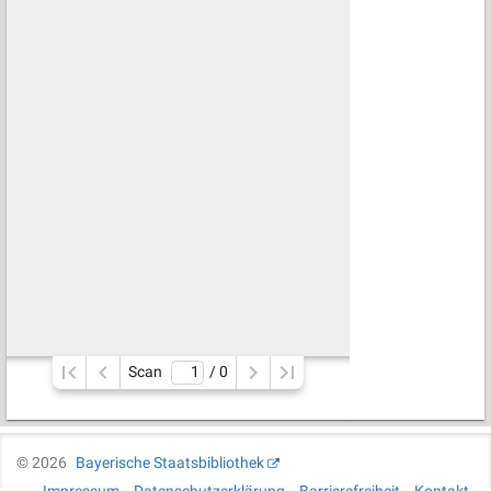
Scan
/ 
0
©
2026
Bayerische Staatsbibliothek
Impressum
Datenschutzerklärung
Barrierefreiheit
Kontakt