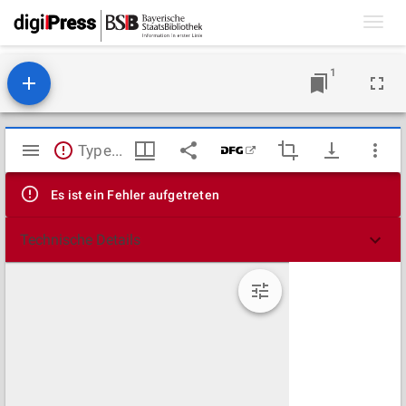
Toggl
navig
1
Mirador
TypeError: Failed to fetch
Viewer
Es ist ein Fehler aufgetreten
Technische Details