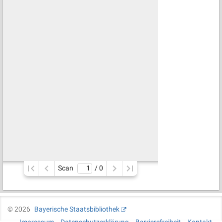
Scan
/ 
0
©
2026
Bayerische Staatsbibliothek
Impressum
Datenschutzerklärung
Barrierefreiheit
Kontakt