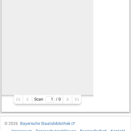
Scan
/ 
0
©
2026
Bayerische Staatsbibliothek
Impressum
Datenschutzerklärung
Barrierefreiheit
Kontakt