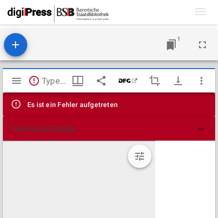
Toggl
navig
1
Mirador
TypeError: Failed to fetch
Viewer
Es ist ein Fehler aufgetreten
Technische Details