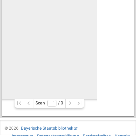
Scan
/ 
0
©
2026
Bayerische Staatsbibliothek
Impressum
Datenschutzerklärung
Barrierefreiheit
Kontakt