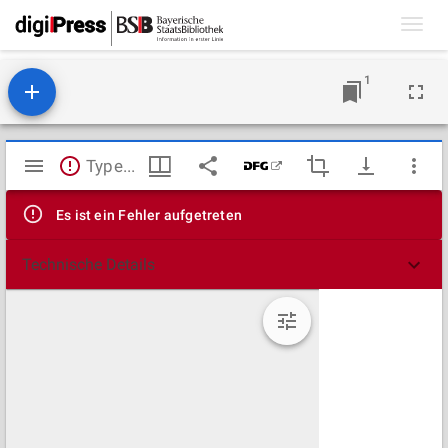
Toggl
navig
1
Mirador
TypeError: Failed to fetch
Viewer
Es ist ein Fehler aufgetreten
Technische Details