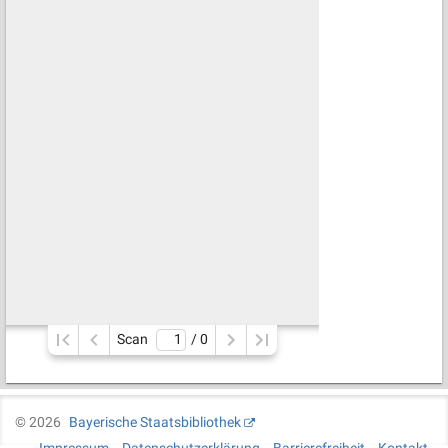
Scan
/ 
0
©
2026
Bayerische Staatsbibliothek
Impressum
Datenschutzerklärung
Barrierefreiheit
Kontakt