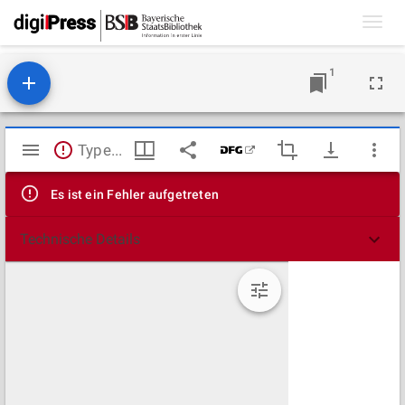
Toggl
navig
1
Mirador
TypeError: Failed to fetch
Viewer
Es ist ein Fehler aufgetreten
Technische Details