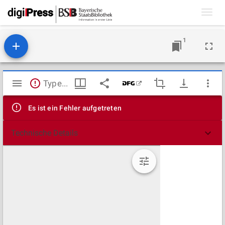
Toggl
navig
1
Mirador
TypeError: Failed to fetch
Viewer
Es ist ein Fehler aufgetreten
Technische Details