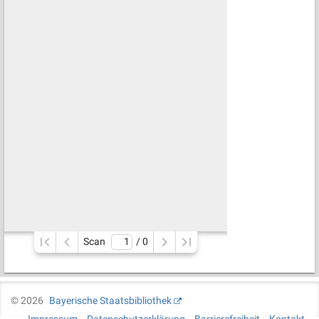
Scan
/ 
0
©
2026
Bayerische Staatsbibliothek
Impressum
Datenschutzerklärung
Barrierefreiheit
Kontakt