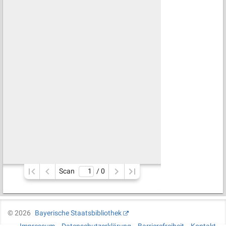
Scan
/ 
0
©
2026
Bayerische Staatsbibliothek
Impressum
Datenschutzerklärung
Barrierefreiheit
Kontakt