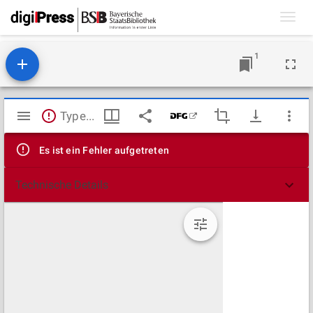
Toggl
navig
1
Mirador
TypeError: Failed to fetch
Viewer
Es ist ein Fehler aufgetreten
Technische Details