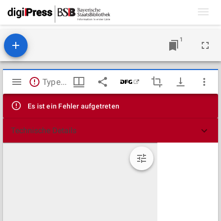
Toggl
navig
1
Mirador
TypeError: Failed to fetch
Viewer
Es ist ein Fehler aufgetreten
Technische Details