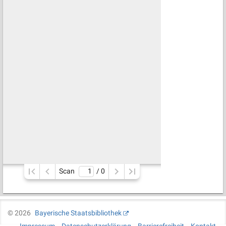
Scan
/ 
0
©
2026
Bayerische Staatsbibliothek
Impressum
Datenschutzerklärung
Barrierefreiheit
Kontakt