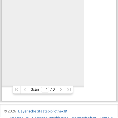
Scan
/ 
0
©
2026
Bayerische Staatsbibliothek
Impressum
Datenschutzerklärung
Barrierefreiheit
Kontakt