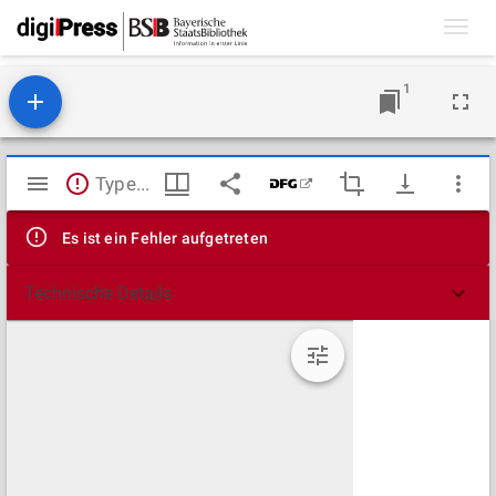
Toggl
navig
1
Mirador
TypeError: Failed to fetch
Viewer
Es ist ein Fehler aufgetreten
Technische Details