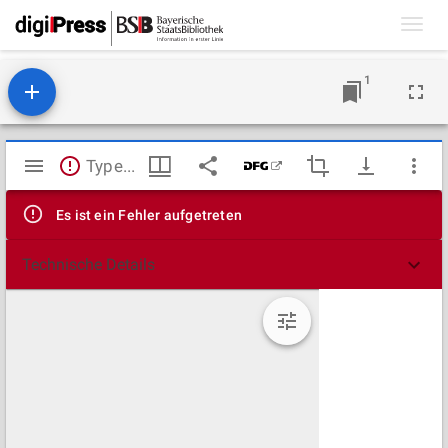
Toggl
navig
1
Mirador
TypeError: Failed to fetch
Viewer
Es ist ein Fehler aufgetreten
Technische Details