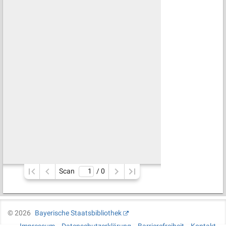
Scan
/ 
0
©
2026
Bayerische Staatsbibliothek
Impressum
Datenschutzerklärung
Barrierefreiheit
Kontakt