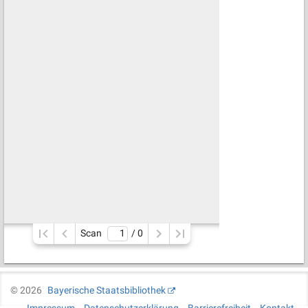
Scan
/ 
0
©
2026
Bayerische Staatsbibliothek
Impressum
Datenschutzerklärung
Barrierefreiheit
Kontakt