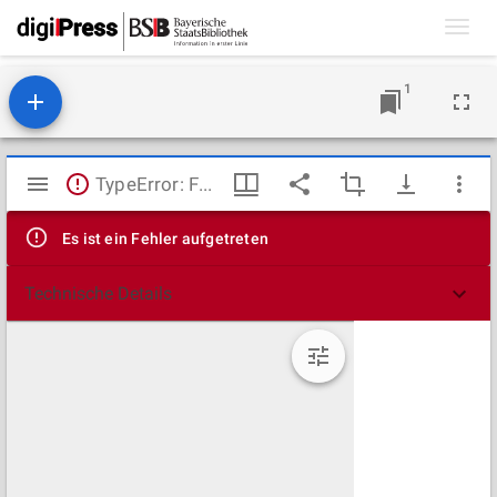
Toggl
navig
1
Mirador
TypeError: Failed to fetch
Viewer
Es ist ein Fehler aufgetreten
Technische Details