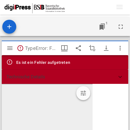
Toggl
navig
1
Mirador
TypeError: Failed to fetch
Viewer
Es ist ein Fehler aufgetreten
Technische Details