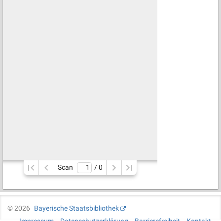
Scan
/ 
0
©
2026
Bayerische Staatsbibliothek
Impressum
Datenschutzerklärung
Barrierefreiheit
Kontakt